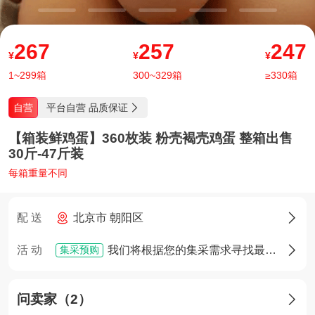
267
257
247
¥
¥
¥
1~299箱
300~329箱
≥330箱
平台自营 品质保证
自营

【箱装鲜鸡蛋】360枚装 粉壳褐壳鸡蛋 整箱出售
30斤-47斤装
每箱重量不同
配 送
北京市 朝阳区

集采预购
活 动
我们将根据您的集采需求寻找最佳货源，确定货源后您将享有优先采购权

问卖家（2）
