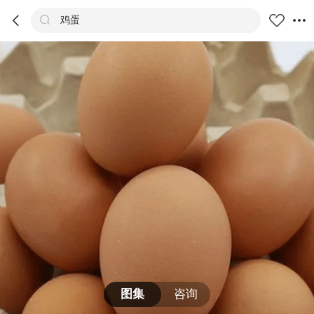



鸡蛋
商品
评价
详情
推荐
图集
咨询