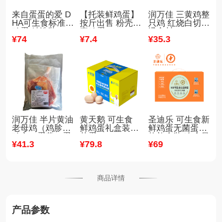
来自蛋蛋的爱 D
【托装鲜鸡蛋】
润万佳 三黄鸡整
HA可生食标准鲜
按斤出售 粉壳褐
只鸡 红烧白切煲
鸡蛋 精选装（30
壳鸡蛋
汤食材
¥
74
¥
7
.4
¥
35
.3
枚/箱）
润万佳 半片黄油
黄天鹅 可生食
圣迪乐 可生食新
老母鸡（鸡胗、
鲜鸡蛋礼盒装无
鲜鸡蛋无菌蛋30
鸡心、蛋黄、蛋
菌蛋
枚礼盒装 净含量
¥
41
.3
¥
79
.8
¥
69
包）
1.5kg
商品详情
产品参数