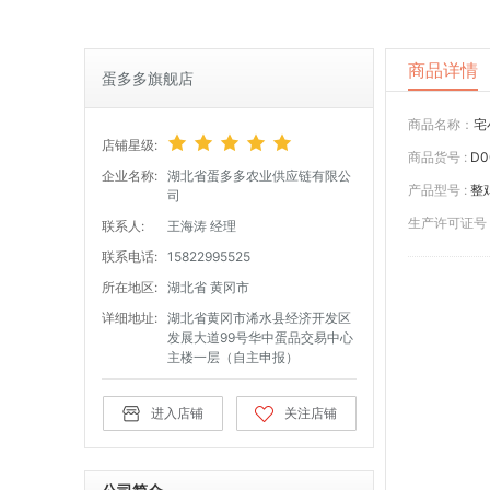
商品详情
蛋多多旗舰店
商品名称：
宅
店铺星级:
商品货号 :
D0
企业名称:
湖北省蛋多多农业供应链有限公
产品型号 :
整
司
生产许可证号 
联系人:
王海涛 经理
联系电话:
15822995525
所在地区:
湖北省 黄冈市
详细地址:
湖北省黄冈市浠水县经济开发区
发展大道99号华中蛋品交易中心
主楼一层（自主申报）
进入店铺
关注店铺