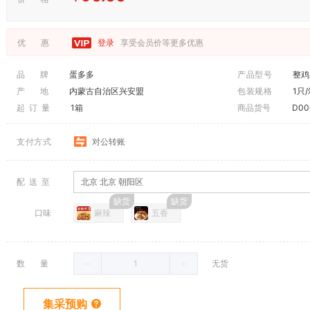
优 惠
登录
享受会员价等更多优惠
品 牌
蛋多多
产品型号
整鸡
产 地
内蒙古自治区兴安盟
包装规格
1只
起 订 量
1箱
商品货号
D00
支付方式
对公转账
配 送 至
北京 北京 朝阳区
口味
麻辣
五香
数 量
无货
集采预购