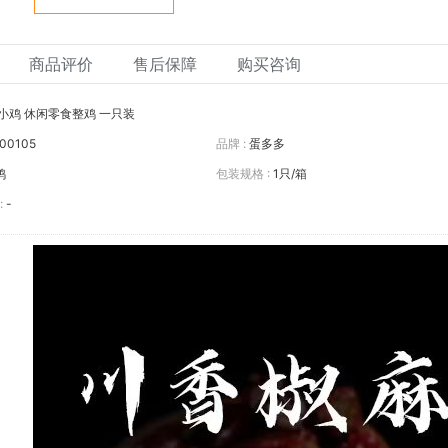
商品评价
售后保障
购买咨询
小鸡 休闲零食整鸡 一只装
00105
品牌 :
蛋多多
鸡
包装规格 :
1只/箱
:
-