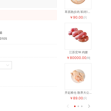
草原跑步鸡 笨鸡1只装 3斤左右
￥90.00
￥90.00
/只
/箱
0105
江苏宏坤 鸡腰
江苏宏坤 
￥80000.00
￥80000.
/吨
开起粮仓 散养大公鸡 4.5斤左右
￥89.00
￥89.00
/只

