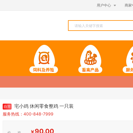

用户中心
商家
宅小鸡 休闲零食整鸡 一只装
自营
服务热线：400-848-7999
90.00
￥
价 格