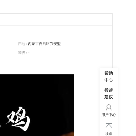
产地 :
内蒙古自治区兴安盟
等级 :
-
帮助
中心
投诉
建议
用户中心

顶部