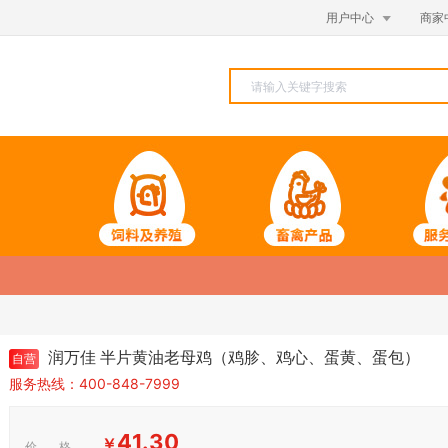

用户中心
商家
润万佳 半片黄油老母鸡（鸡胗、鸡心、蛋黄、蛋包）
自营
服务热线：400-848-7999
41.30
￥
价 格