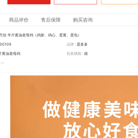
商品评价
售后保障
购买咨询
万佳 半片黄油老母鸡（鸡胗、鸡心、蛋黄、蛋包）
00109
品牌 :
蛋多多
片黄油老母鸡
包装规格 :
袋
:
-