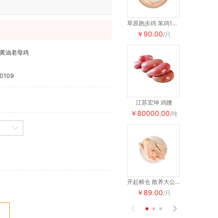
草原跑步鸡 笨鸡1只装 3斤左右
￥90.00
￥90.00
/只
黄油老母鸡
0109
江苏宏坤 鸡腰
江苏宏坤 
￥80000.00
￥80000.
/吨
开起粮仓 散养大公鸡 4.5斤左右
￥89.00
￥89.00
/只

