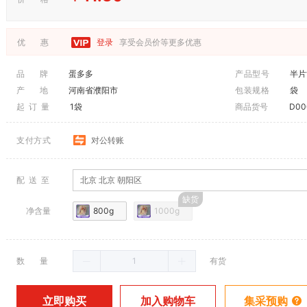
优 惠
登录
享受会员价等更多优惠
品 牌
蛋多多
产品型号
半片
产 地
河南省濮阳市
包装规格
袋
起 订 量
1袋
商品货号
D00
支付方式
对公转账
配 送 至
北京 北京 朝阳区
净含量
800g
1000g
数 量
有货
加入购物车
立即购买
集采预购