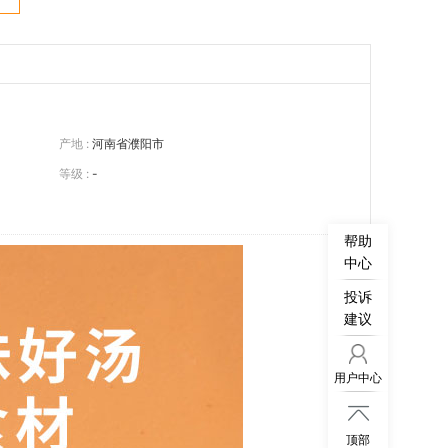
产地 :
河南省濮阳市
等级 :
-
帮助
中心
投诉
建议
用户中心

顶部