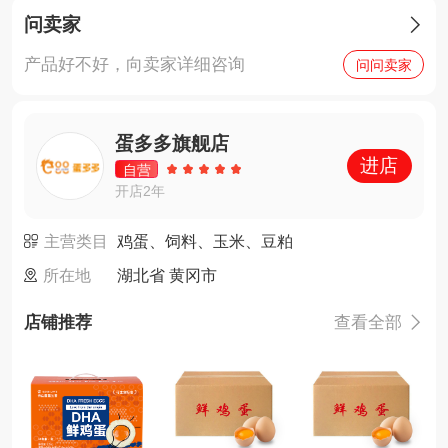
问卖家

产品好不好，向卖家详细咨询
问问卖家
蛋多多旗舰店
进店
自营
开店2年
主营类目
鸡蛋、饲料、玉米、豆粕
所在地
湖北省 黄冈市
店铺推荐
查看全部
