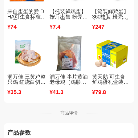
来自蛋蛋的爱 D
【托装鲜鸡蛋】
【箱装鲜鸡蛋】
HA可生食标准鲜
按斤出售 粉壳褐
360枚装 粉壳褐
鸡蛋 精选装（30
壳鸡蛋
壳鸡蛋 整箱出售
¥
74
¥
7
.4
¥
247
枚/箱）
30斤-47斤装
润万佳 三黄鸡整
润万佳 半片黄油
黄天鹅 可生食
只鸡 红烧白切煲
老母鸡（鸡胗、
鲜鸡蛋礼盒装无
汤食材
鸡心、蛋黄、蛋
菌蛋
¥
35
.3
¥
41
.3
¥
79
.8
包）
商品详情
产品参数