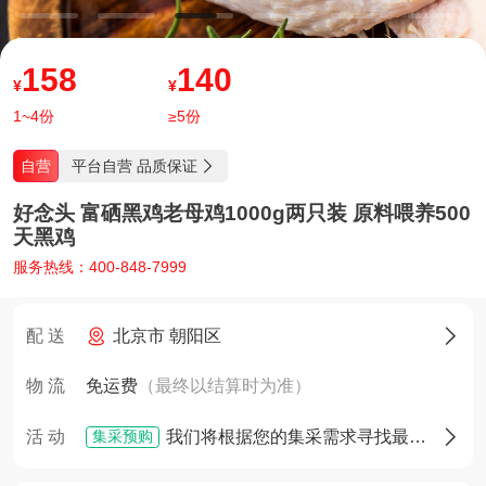
158
140
¥
¥
1~4份
≥5份
平台自营 品质保证
自营

好念头 富硒黑鸡老母鸡1000g两只装 原料喂养500
天黑鸡
服务热线：400-848-7999
配 送
北京市 朝阳区

物 流
免运费
（最终以结算时为准）
集采预购
活 动
我们将根据您的集采需求寻找最佳货源，确定货源后您将享有优先采购权
