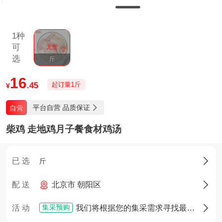
1种
可
选
斤
16
.45
起订量1斤
¥
平台自营 品质保证
自营

柴鸡 走地鸡月子餐食材鸡汤
已 选

斤
配 送
北京市 朝阳区

集采预购
活 动
我们将根据您的集采需求寻找最佳货源，确定货源后您将享有优先采购权
