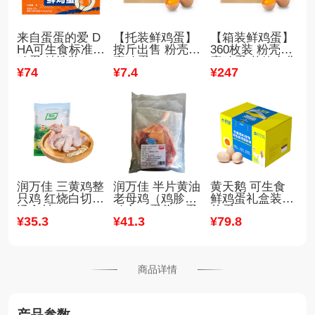
来自蛋蛋的爱 D
【托装鲜鸡蛋】
【箱装鲜鸡蛋】
HA可生食标准鲜
按斤出售 粉壳褐
360枚装 粉壳褐
鸡蛋 精选装（30
壳鸡蛋
壳鸡蛋 整箱出售
¥
74
¥
7
.4
¥
247
枚/箱）
30斤-47斤装
润万佳 三黄鸡整
润万佳 半片黄油
黄天鹅 可生食
只鸡 红烧白切煲
老母鸡（鸡胗、
鲜鸡蛋礼盒装无
汤食材
鸡心、蛋黄、蛋
菌蛋
¥
35
.3
¥
41
.3
¥
79
.8
包）
商品详情
产品参数