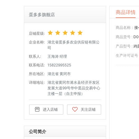
商品详情
蛋多多旗舰店
商品名称：
接
店铺星级:
商品货号 :
D0
企业名称:
湖北省蛋多多农业供应链有限公
产品型号 :
鸡
司
生产许可证号 
联系人:
王海涛 经理
联系电话:
15822995525
所在地区:
湖北省 黄冈市
详细地址:
湖北省黄冈市浠水县经济开发区
发展大道99号华中蛋品交易中心
主楼一层（自主申报）
进入店铺
关注店铺
公司简介