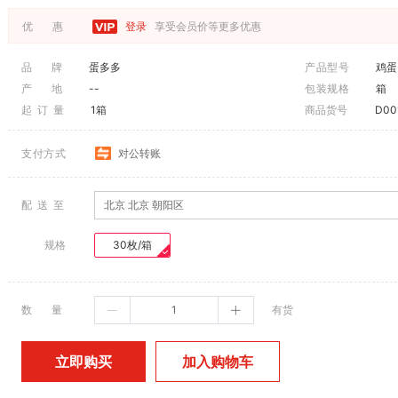
优 惠
登录
享受会员价等更多优惠
品 牌
蛋多多
产品型号
鸡蛋
产 地
--
包装规格
箱
起 订 量
1箱
商品货号
D00
支付方式
对公转账
配 送 至
北京 北京 朝阳区
规格
30枚/箱
数 量
有货
加入购物车
立即购买