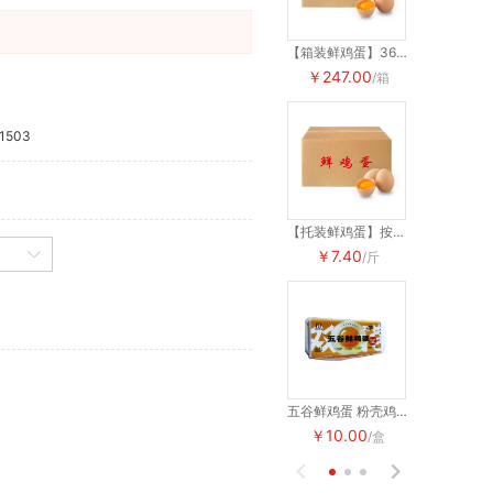
【箱装鲜鸡蛋】360枚装 粉壳褐壳鸡蛋 整箱出售 30斤-47斤装
￥247.00
￥247.00
/箱
1503
【托装鲜鸡蛋】按斤出售 粉壳褐壳鸡蛋
￥7.40
￥7.40
/斤
/
五谷鲜鸡蛋 粉壳鸡蛋 10枚/盒
￥10.00
￥10.00
/盒

