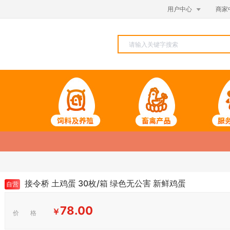

用户中心
商家
接令桥 土鸡蛋 30枚/箱 绿色无公害 新鲜鸡蛋
自营
78.00
￥
价 格