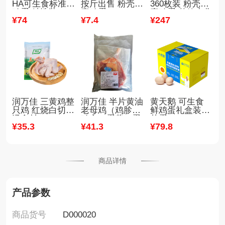
HA可生食标准鲜
按斤出售 粉壳褐
360枚装 粉壳褐
鸡蛋 精选装（30
壳鸡蛋
壳鸡蛋 整箱出售
¥
74
¥
7
.4
¥
247
枚/箱）
30斤-47斤装
润万佳 三黄鸡整
润万佳 半片黄油
黄天鹅 可生食
只鸡 红烧白切煲
老母鸡（鸡胗、
鲜鸡蛋礼盒装无
汤食材
鸡心、蛋黄、蛋
菌蛋
¥
35
.3
¥
41
.3
¥
79
.8
包）
商品详情
产品参数
商品货号
D000020