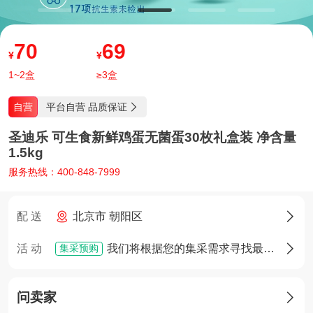
70
69
¥
¥
1~2盒
≥3盒
平台自营 品质保证
自营

圣迪乐 可生食新鲜鸡蛋无菌蛋30枚礼盒装 净含量
1.5kg
服务热线：400-848-7999
配 送
北京市 朝阳区

集采预购
活 动
我们将根据您的集采需求寻找最佳货源，确定货源后您将享有优先采购权

问卖家
