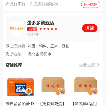
产品好不好，向卖家详细咨询
问问卖家
蛋多多旗舰店
进店
自营
开店2年
主营类目
鸡蛋、饲料、玉米、豆粕
所在地
湖北省 黄冈市
店铺推荐
查看全部

来自蛋蛋的爱 D
【托装鲜鸡蛋】
【箱装鲜鸡蛋】