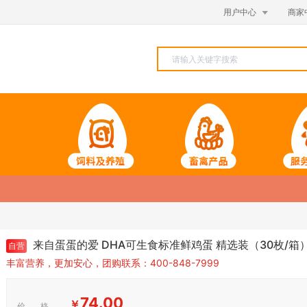

用户中心
商家
来自蛋蛋的爱 DHA可生食标准鲜鸡蛋 精选装（30枚/箱
自营
丰富营养，更加安心，团购联系：400-848-7999
74.00
￥
价 格