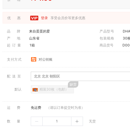
优 惠
登录
享受会员价等更多优惠
品 牌
来自蛋蛋的爱
产品型号
产 地
山东省
包装规格
30
起 订 量
1箱
商品货号
D00
支付方式
对公转账
配 送 至
北京 北京 朝阳区
默认
精装30枚（包邮）
运 费
免运费
（请以订单提交时为准）
数 量
无货