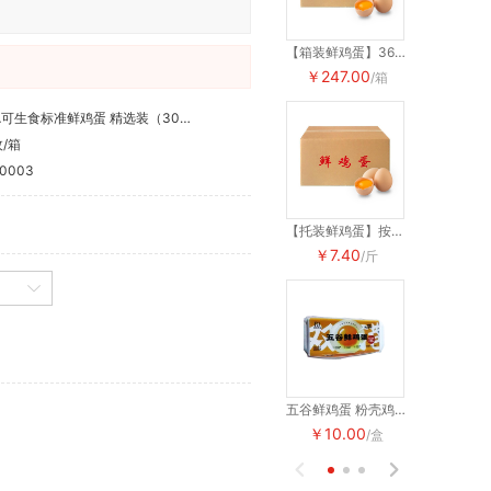
【箱装鲜鸡蛋】360枚装 粉壳褐壳鸡蛋 整箱出售 30斤-47斤装
￥247.00
￥247.00
/箱
DHA可生食标准鲜鸡蛋 精选装（30枚/箱）
枚/箱
0003
【托装鲜鸡蛋】按斤出售 粉壳褐壳鸡蛋
￥7.40
￥7.40
/斤
/
五谷鲜鸡蛋 粉壳鸡蛋 10枚/盒
￥10.00
￥10.00
/盒

