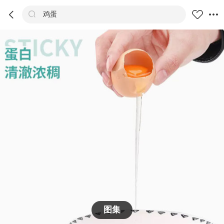



鸡蛋
商品
评价
详情
推荐
图集