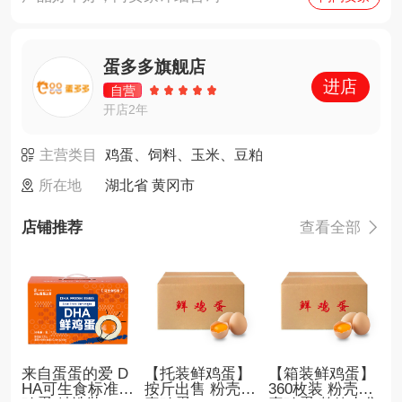
蛋多多旗舰店
进店
自营
开店2年
主营类目
鸡蛋、饲料、玉米、豆粕
所在地
湖北省 黄冈市
店铺推荐
查看全部

来自蛋蛋的爱 D
【托装鲜鸡蛋】
【箱装鲜鸡蛋】
HA可生食标准鲜
按斤出售 粉壳褐
360枚装 粉壳褐