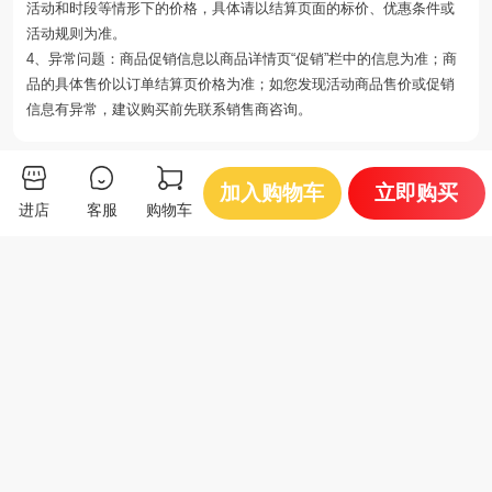
活动和时段等情形下的价格，具体请以结算页面的标价、优惠条件或
活动规则为准。
4、异常问题：商品促销信息以商品详情页“促销”栏中的信息为准；商
品的具体售价以订单结算页价格为准；如您发现活动商品售价或促销
信息有异常，建议购买前先联系销售商咨询。
你可能还会喜欢
加入购物车
立即购买
进店
客服
购物车
来自蛋蛋的爱 DHA
【托装鲜鸡蛋】按
自营
自营
可生食标准鲜鸡蛋 精选装
斤出售 粉壳褐壳鸡蛋