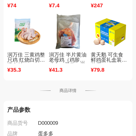
鸡蛋 精选装（30
壳鸡蛋
壳鸡蛋 整箱出售
¥
74
¥
7
.4
¥
247
枚/箱）
30斤-47斤装
润万佳 三黄鸡整
润万佳 半片黄油
黄天鹅 可生食
只鸡 红烧白切煲
老母鸡（鸡胗、
鲜鸡蛋礼盒装无
汤食材
鸡心、蛋黄、蛋
菌蛋
¥
35
.3
¥
41
.3
¥
79
.8
包）
商品详情
产品参数
商品货号
D000009
品牌
蛋多多