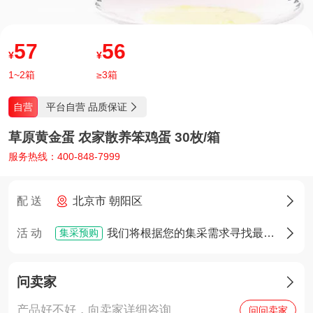
57
56
¥
¥
1~2箱
≥3箱
平台自营 品质保证
自营

草原黄金蛋 农家散养笨鸡蛋 30枚/箱
服务热线：400-848-7999
配 送
北京市 朝阳区

集采预购
活 动
我们将根据您的集采需求寻找最佳货源，确定货源后您将享有优先采购权

问卖家

产品好不好，向卖家详细咨询
问问卖家