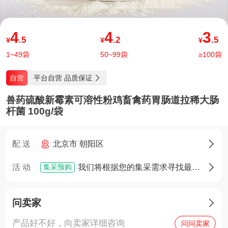
4
4
3
.5
.2
.5
¥
¥
¥
1~49袋
50~99袋
≥100袋
平台自营 品质保证
自营

兽药硫酸新霉素可溶性粉鸡畜禽药胃肠道拉稀大肠
杆菌 100g/袋
配 送
北京市 朝阳区

集采预购
活 动
我们将根据您的集采需求寻找最佳货源，确定货源后您将享有优先采购权

问卖家

产品好不好，向卖家详细咨询
问问卖家