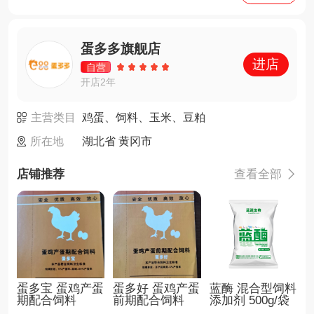
蛋多多旗舰店
进店
自营
开店2年
主营类目
鸡蛋、饲料、玉米、豆粕
所在地
湖北省 黄冈市
店铺推荐
查看全部

蛋多宝 蛋鸡产蛋
蛋多好 蛋鸡产蛋
蓝酶 混合型饲料
期配合饲料
前期配合饲料
添加剂 500g/袋