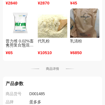
¥
2840
¥
2870
¥
45
普力维 0.02%畜
代乳粉
乳清粉
禽用复合预混合
饲料 1kg/袋
¥
65
¥
10510
¥
6850
商品详情
产品参数
商品货号
D001485
品牌
蛋多多