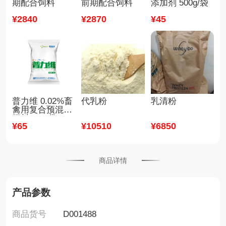
期配合饲料
前期配合饲料
添加剂 500g/袋
¥
2840
¥
2870
¥
45
普力维 0.02%畜
代乳粉
乳清粉
禽用复合预混合
饲料 1kg/袋
¥
65
¥
10510
¥
6850
商品详情
产品参数
商品货号
D001488