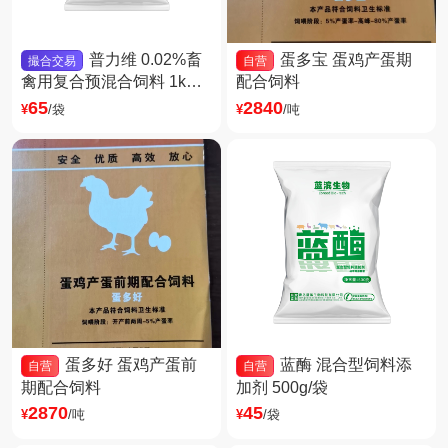
普力维 0.02%畜
蛋多宝 蛋鸡产蛋期
撮合交易
自营
禽用复合预混合饲料 1kg/
配合饲料
袋
65
2840
¥
/袋
¥
/吨
蛋多好 蛋鸡产蛋前
蓝酶 混合型饲料添
自营
自营
期配合饲料
加剂 500g/袋
2870
45
¥
/吨
¥
/袋