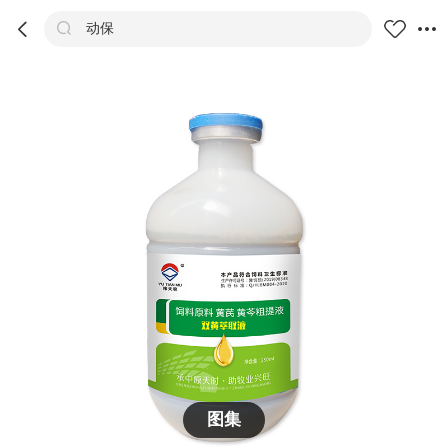



动保
商品
评价
详情
推荐
图集