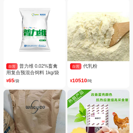
普力维 0.02%畜禽
代乳粉
自营
自营
用复合预混合饲料 1kg/袋
65
10510
¥
/袋
¥
/吨