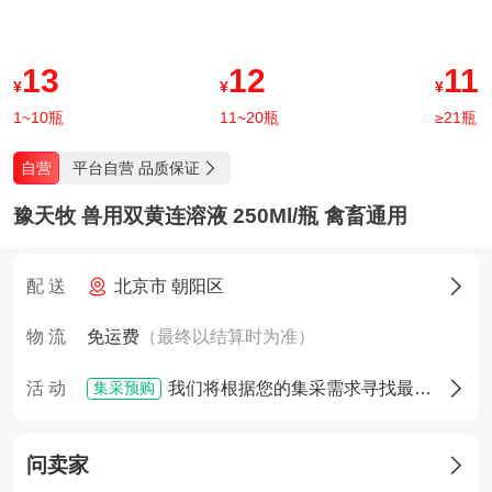
13
12
11
¥
¥
¥
1~10瓶
11~20瓶
≥21瓶
平台自营 品质保证
自营

豫天牧 兽用双黄连溶液 250Ml/瓶 禽畜通用
配 送
北京市 朝阳区

物 流
免运费
（最终以结算时为准）
集采预购
活 动
我们将根据您的集采需求寻找最佳货源，确定货源后您将享有优先采购权

问卖家
