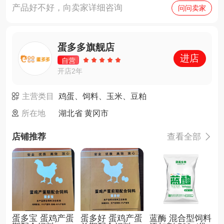
产品好不好，向卖家详细咨询
问问卖家
蛋多多旗舰店
进店
自营
开店2年
主营类目
鸡蛋、饲料、玉米、豆粕
所在地
湖北省 黄冈市
店铺推荐
查看全部

蛋多宝 蛋鸡产蛋
蛋多好 蛋鸡产蛋
蓝酶 混合型饲料