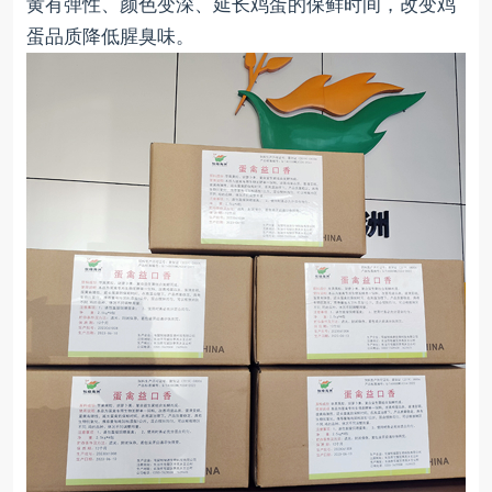
黄有弹性、颜色变深、延长鸡蛋的保鲜时间，改变鸡
蛋品质降低腥臭味。