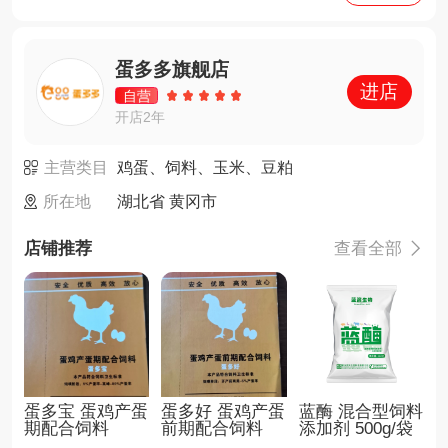
蛋多多旗舰店
进店
自营
开店2年
主营类目
鸡蛋、饲料、玉米、豆粕
所在地
湖北省 黄冈市
店铺推荐
查看全部

蛋多宝 蛋鸡产蛋
蛋多好 蛋鸡产蛋
蓝酶 混合型饲料
期配合饲料
前期配合饲料
添加剂 500g/袋