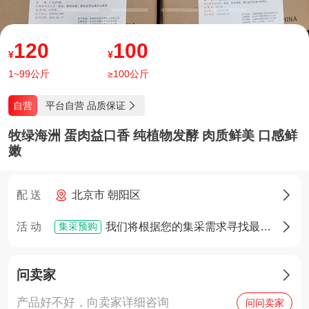
120
100
¥
¥
1~99公斤
≥100公斤
平台自营 品质保证
自营

牧绿海洲 蛋肉益口香 纯植物发酵 肉质鲜美 口感鲜
嫩
配 送
北京市 朝阳区

集采预购
活 动
我们将根据您的集采需求寻找最佳货源，确定货源后您将享有优先采购权

问卖家

产品好不好，向卖家详细咨询
问问卖家