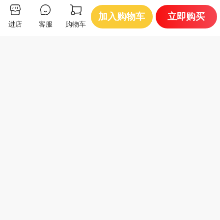
你可能还会喜欢
加入购物车
立即购买
进店
客服
购物车
蛋多宝 蛋鸡产蛋
蛋多好 蛋鸡产蛋
撮合交易
撮合交易
期配合饲料
前期配合饲料
2840
2870
¥
/吨
¥
/吨