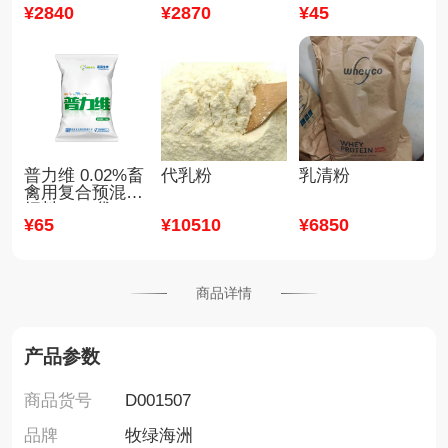
¥
2840
¥
2870
¥
45
普力维 0.02%畜
代乳粉
乳清粉
禽用复合预混合
饲料 1kg/袋
¥
65
¥
10510
¥
6850
商品详情
产品参数
商品货号
D001507
品牌
牧绿海洲